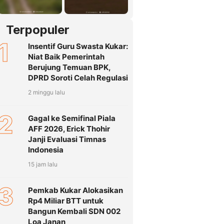
Terpopuler
1
Insentif Guru Swasta Kukar:
Niat Baik Pemerintah
Berujung Temuan BPK,
DPRD Soroti Celah Regulasi
2 minggu lalu
2
Gagal ke Semifinal Piala
AFF 2026, Erick Thohir
Janji Evaluasi Timnas
Indonesia
15 jam lalu
3
Pemkab Kukar Alokasikan
Rp4 Miliar BTT untuk
Bangun Kembali SDN 002
Loa Janan