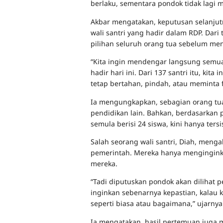
berlaku, sementara pondok tidak lagi 
Akbar mengatakan, keputusan selanjutn
wali santri yang hadir dalam RDP. Dari
pilihan seluruh orang tua sebelum me
“Kita ingin mendengar langsung semua
hadir hari ini. Dari 137 santri itu, ki
tetap bertahan, pindah, atau meminta f
Ia mengungkapkan, sebagian orang tu
pendidikan lain. Bahkan, berdasarkan p
semula berisi 24 siswa, kini hanya ter
Salah seorang wali santri, Diah, meng
pemerintah. Mereka hanya mengingink
mereka.
“Tadi diputuskan pondok akan dilihat 
inginkan sebenarnya kepastian, kalau 
seperti biasa atau bagaimana,” ujarnya
Ia mengatakan, hasil pertemuan juga 