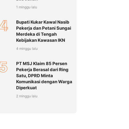
1 minggu lalu
4
Bupati Kukar Kawal Nasib
Pekerja dan Petani Sungai
Merdeka di Tengah
Kebijakan Kawasan IKN
4 minggu lalu
5
PT MSJ Klaim 85 Persen
Pekerja Berasal dari Ring
Satu, DPRD Minta
Komunikasi dengan Warga
Diperkuat
2 minggu lalu