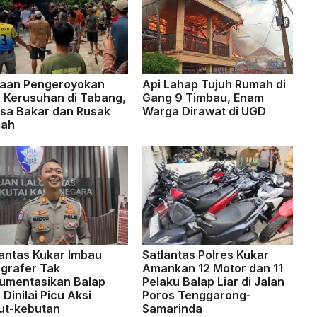
aan Pengeroyokan
Api Lahap Tujuh Rumah di
u Kerusuhan di Tabang,
Gang 9 Timbau, Enam
sa Bakar dan Rusak
Warga Dirawat di UGD
ah
lantas Kukar Imbau
Satlantas Polres Kukar
ografer Tak
Amankan 12 Motor dan 11
umentasikan Balap
Pelaku Balap Liar di Jalan
, Dinilai Picu Aksi
Poros Tenggarong-
ut-kebutan
Samarinda