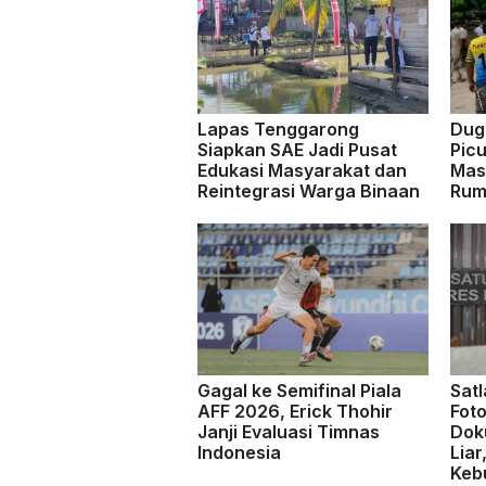
Lapas Tenggarong
Dug
Siapkan SAE Jadi Pusat
Pic
Edukasi Masyarakat dan
Mas
Reintegrasi Warga Binaan
Rum
Gagal ke Semifinal Piala
Sat
AFF 2026, Erick Thohir
Fot
Janji Evaluasi Timnas
Dok
Indonesia
Liar
Keb