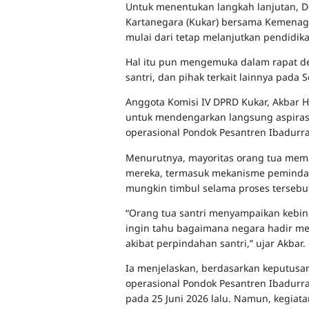
Untuk menentukan langkah lanjutan, D
Kartanegara (Kukar) bersama Kemenag 
mulai dari tetap melanjutkan pendidik
Hal itu pun mengemuka dalam rapat de
santri, dan pihak terkait lainnya pada S
Anggota Komisi IV DPRD Kukar, Akbar 
untuk mendengarkan langsung aspirasi
operasional Pondok Pesantren Ibadur
Menurutnya, mayoritas orang tua memp
mereka, termasuk mekanisme pemindah
mungkin timbul selama proses tersebu
“Orang tua santri menyampaikan keb
ingin tahu bagaimana negara hadir memf
akibat perpindahan santri,” ujar Akbar.
Ia menjelaskan, berdasarkan keputusan
operasional Pondok Pesantren Ibadurra
pada 25 Juni 2026 lalu. Namun, kegiat