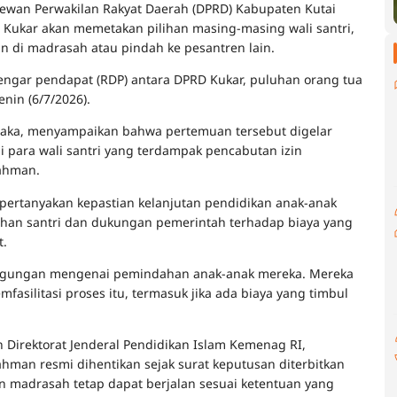
ewan Perwakilan Rakyat Daerah (DPRD) Kabupaten Kutai
Kukar akan memetakan pilihan masing-masing wali santri,
an di madrasah atau pindah ke pesantren lain.
ngar pendapat (RDP) antara DPRD Kukar, puluhan orang tua
enin (6/7/2026).
Haka, menyampaikan bahwa pertemuan tersebut digelar
 para wali santri yang terdampak pencabutan izin
rahman.
ertanyakan kepastian kelanjutan pendidikan anak-anak
an santri dan dukungan pemerintah terhadap biaya yang
t.
ingungan mengenai pemindahan anak-anak mereka. Mereka
asilitasi proses itu, termasuk jika ada biaya yang timbul
 Direktorat Jenderal Pendidikan Islam Kemenag RI,
hman resmi dihentikan sejak surat keputusan diterbitkan
an madrasah tetap dapat berjalan sesuai ketentuan yang