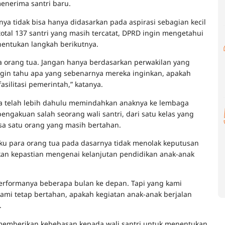
menerima santri baru.
ya tidak bisa hanya didasarkan pada aspirasi sebagian kecil
 total 137 santri yang masih tercatat, DPRD ingin mengetahui
nentukan langkah berikutnya.
 orang tua. Jangan hanya berdasarkan perwakilan yang
ta ingin tahu apa yang sebenarnya mereka inginkan, apakah
asilitasi pemerintah,” katanya.
a telah lebih dahulu memindahkan anaknya ke lembaga
engakuan salah seorang wali santri, dari satu kelas yang
sisa satu orang yang masih bertahan.
aku para orang tua pada dasarnya tidak menolak keputusan
an kepastian mengenai kelanjutan pendidikan anak-anak
performanya beberapa bulan ke depan. Tapi yang kami
kami tetap bertahan, apakah kegiatan anak-anak berjalan
.
memberikan kebebasan kepada wali santri untuk menentukan