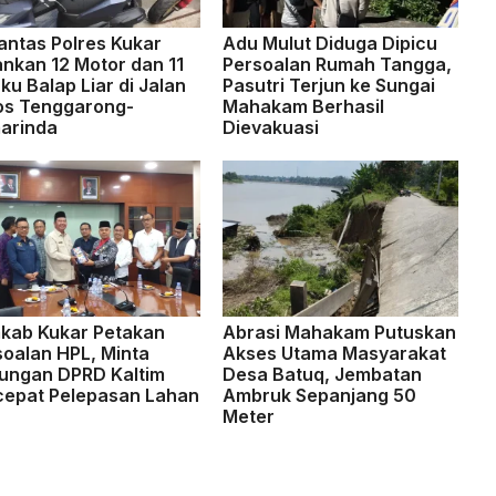
antas Polres Kukar
Adu Mulut Diduga Dipicu
nkan 12 Motor dan 11
Persoalan Rumah Tangga,
ku Balap Liar di Jalan
Pasutri Terjun ke Sungai
os Tenggarong-
Mahakam Berhasil
arinda
Dievakuasi
kab Kukar Petakan
Abrasi Mahakam Putuskan
soalan HPL, Minta
Akses Utama Masyarakat
ungan DPRD Kaltim
Desa Batuq, Jembatan
cepat Pelepasan Lahan
Ambruk Sepanjang 50
Meter