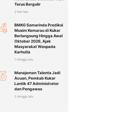
Terus Bergulir
2 hari lalu
4
BMKG Samarinda Prediksi
Musim Kemarau di Kukar
Berlangsung Hingga Awal
Oktober 2026, Ajak
Masyarakat Waspada
Karhutla
1 minggu lalu
5
Manajemen Talenta Jadi
Acuan, Pemkab Kukar
Lantik 47 Administrator
dan Pengawas
2 minggu lalu