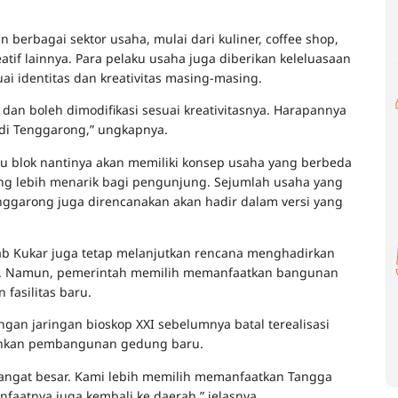
erbagai sektor usaha, mulai dari kuliner, coffee shop,
atif lainnya. Para pelaku usaha juga diberikan keleluasaan
ai identitas dan kreativitas masing-masing.
a dan boleh dimodifikasi sesuai kreativitasnya. Harapannya
di Tenggarong,” ungkapnya.
u blok nantinya akan memiliki konsep usaha yang berbeda
g lebih menarik bagi pengunjung. Sejumlah usaha yang
enggarong juga direncanakan akan hadir dalam versi yang
ab Kukar juga tetap melanjutkan rencana menghadirkan
TAS. Namun, pemerintah memilih memanfaatkan bangunan
asilitas baru.
gan jaringan bioskop XXI sebelumnya batal terealisasi
inkan pembangunan gedung baru.
angat besar. Kami lebih memilih memanfaatkan Tangga
aatnya juga kembali ke daerah,” jelasnya.