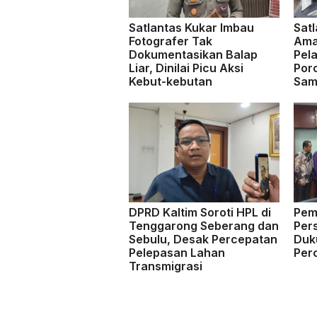
Satlantas Kukar Imbau
Satl
Fotografer Tak
Ama
Dokumentasikan Balap
Pela
Liar, Dinilai Picu Aksi
Por
Kebut-kebutan
Sam
DPRD Kaltim Soroti HPL di
Pem
Tenggarong Seberang dan
Per
Sebulu, Desak Percepatan
Duk
Pelepasan Lahan
Per
Transmigrasi