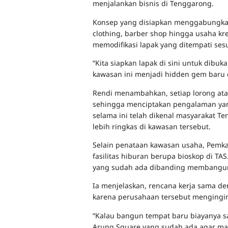
menjalankan bisnis di Tenggarong.
Konsep yang disiapkan menggabungkan b
clothing, barber shop hingga usaha kre
memodifikasi lapak yang ditempati sesu
“Kita siapkan lapak di sini untuk dibuk
kawasan ini menjadi hidden gem baru 
Rendi menambahkan, setiap lorong ata
sehingga menciptakan pengalaman yan
selama ini telah dikenal masyarakat T
lebih ringkas di kawasan tersebut.
Selain penataan kawasan usaha, Pemk
fasilitas hiburan berupa bioskop di 
yang sudah ada dibanding membangun f
Ia menjelaskan, rencana kerja sama den
karena perusahaan tersebut menging
“Kalau bangun tempat baru biayanya s
Arung Square yang sudah ada agar manf