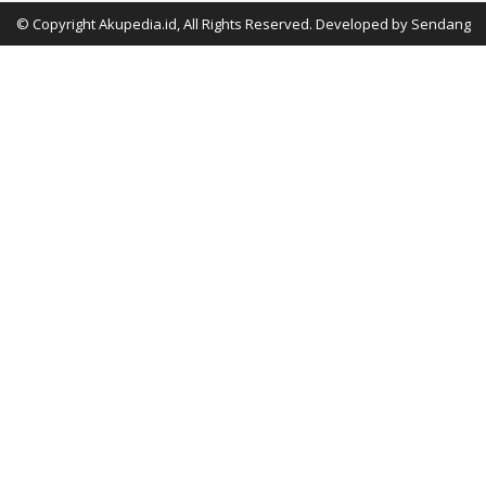
© Copyright Akupedia.id, All Rights Reserved. Developed by
Sendang