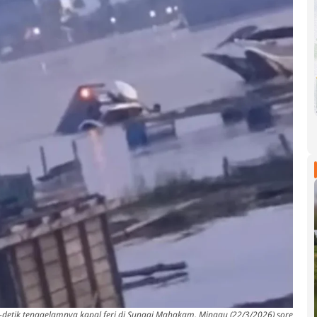
k-detik tenggelamnya kapal feri di Sungai Mahakam, Minggu (22/3/2026) sore