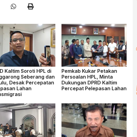
 Kaltim Soroti HPL di
Pemkab Kukar Petakan
ggarong Seberang dan
Persoalan HPL, Minta
ulu, Desak Percepatan
Dukungan DPRD Kaltim
epasan Lahan
Percepat Pelepasan Lahan
nsmigrasi