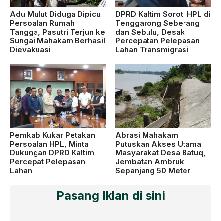
Adu Mulut Diduga Dipicu
DPRD Kaltim Soroti HPL di
Persoalan Rumah
Tenggarong Seberang
Tangga, Pasutri Terjun ke
dan Sebulu, Desak
Sungai Mahakam Berhasil
Percepatan Pelepasan
Dievakuasi
Lahan Transmigrasi
Pemkab Kukar Petakan
Abrasi Mahakam
Persoalan HPL, Minta
Putuskan Akses Utama
Dukungan DPRD Kaltim
Masyarakat Desa Batuq,
Percepat Pelepasan
Jembatan Ambruk
Lahan
Sepanjang 50 Meter
Pasang Iklan di sini