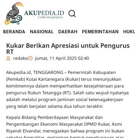
BERANDA
NASIONAL
DAERAH
PEMERINTAHAN
HUKUM
Kukar Berikan Apresiasi untuk Pengurus
RT
redaksi
Jumat, 11 April 2025 02:40
Akupedia.id, TENGGARONG – Pemerintah Kabupaten
(Pemkab) Kutai Kartanegara (Kukar) terus menunjukkan
komitmennya dalam memperhatikan kesejahteraan para
pengurus Rukun Tetangga (RT). Salah satu wujud nyatanya
adalah melalui program jaminan sosial ketenagakerjaan
yang telah berjalan selama dua tahun terakhir.
Kepala Bidang Pemberdayaan Masyarakat dan
Pengembangan Ekonomi Masyarakat DPMD Kukar, Asmi
Riyandi Elvandar, menegaskan bahwa program ini bukan
sekadar formalitas, melainkan bentuk penghargaan atas