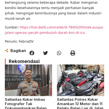
berlangsung selama beberapa dekade. Kabar mengenai
kondisi kesehatannya tentu menjadi perhatian banyak
pihak, mengingat kontribusinya yang besar dalam industri
musik tanah air.
Sumber:
https://hot.detik.com/celeb/d-7845029/titiek-puspa-
jalani-operasi-pecah-pembuluh-darah-kini-di-icu
Penulis: FebriaDV
Bagikan
Rekomendasi
Satlantas Kukar Imbau
Satlantas Polres Kukar
Fotografer Tak
Amankan 12 Motor dan 11
Dokumentasikan Balap
Pelaku Balap Liar di Jalan