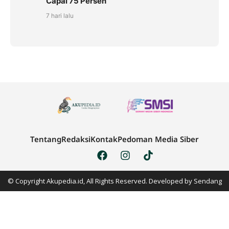
Capai 75 Persen
7 hari lalu
Tentang
Redaksi
Kontak
Pedoman Media Siber
© Copyright Akupedia.id, All Rights Reserved. Developed by
Sendang