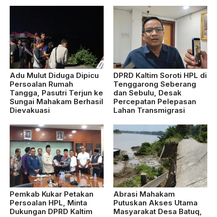
Adu Mulut Diduga Dipicu
DPRD Kaltim Soroti HPL di
Persoalan Rumah
Tenggarong Seberang
Tangga, Pasutri Terjun ke
dan Sebulu, Desak
Sungai Mahakam Berhasil
Percepatan Pelepasan
Dievakuasi
Lahan Transmigrasi
Pemkab Kukar Petakan
Abrasi Mahakam
Persoalan HPL, Minta
Putuskan Akses Utama
Dukungan DPRD Kaltim
Masyarakat Desa Batuq,