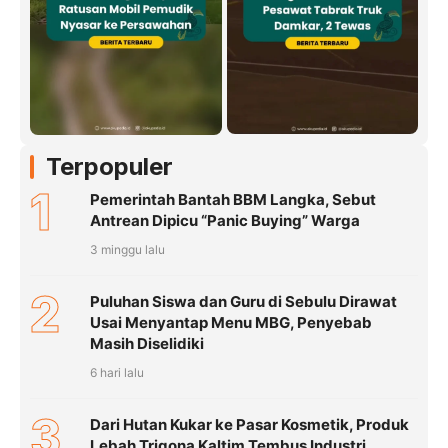
Terpopuler
1
Pemerintah Bantah BBM Langka, Sebut
Antrean Dipicu “Panic Buying” Warga
3 minggu lalu
2
Puluhan Siswa dan Guru di Sebulu Dirawat
Usai Menyantap Menu MBG, Penyebab
Masih Diselidiki
6 hari lalu
3
Dari Hutan Kukar ke Pasar Kosmetik, Produk
Lebah Trigona Kaltim Tembus Industri