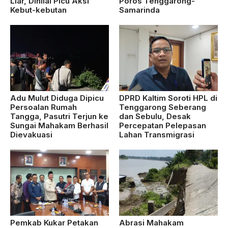
Liar, Dinilai Picu Aksi
Poros Tenggarong-
Kebut-kebutan
Samarinda
Adu Mulut Diduga Dipicu
DPRD Kaltim Soroti HPL di
Persoalan Rumah
Tenggarong Seberang
Tangga, Pasutri Terjun ke
dan Sebulu, Desak
Sungai Mahakam Berhasil
Percepatan Pelepasan
Dievakuasi
Lahan Transmigrasi
Pemkab Kukar Petakan
Abrasi Mahakam