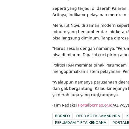
Seperti yang terjadi di daerah Palaran.
Artinya, indikator pelayanan mereka ma
Menurut Novi, di zaman modern sepert
minum yang bersumber dari air keran
bisa langsung diminum. Tanpa diprose
“Harus sesuai dengan namanya. “Peru
bisa di minum. Dipakai cuci piring atau
Politisi PAN meminta pihak Perumdam T
mengoptimalkan sistem pelayanan. Per
“Walaupun namanya perusahaan daerah
dan gak bergantung. Kalau kinerjanya
ya derah juga yang rugi,tutupnya.
(Tim Redaksi
Portalborneo.or.id
/ADV/Sya
BORNEO
DPRD KOTA SAMARINDA
K
PERUMDAM TIRTA KENCANA
PORTALB