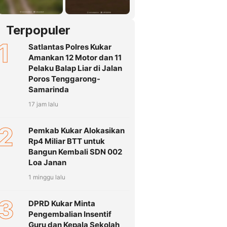
Terpopuler
1
Satlantas Polres Kukar
Amankan 12 Motor dan 11
Pelaku Balap Liar di Jalan
Poros Tenggarong-
Samarinda
17 jam lalu
2
Pemkab Kukar Alokasikan
Rp4 Miliar BTT untuk
Bangun Kembali SDN 002
Loa Janan
1 minggu lalu
3
DPRD Kukar Minta
Pengembalian Insentif
Guru dan Kepala Sekolah