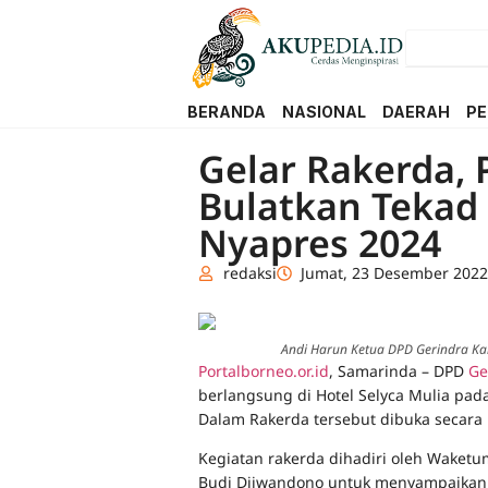
BERANDA
NASIONAL
DAERAH
PE
Gelar Rakerda, 
Bulatkan Tekad
Nyapres 2024
redaksi
Jumat, 23 Desember 2022
Andi Harun Ketua DPD Gerindra Kal
Portalborneo.or.id
, Samarinda – DPD
Ge
berlangsung di Hotel Selyca Mulia pad
Dalam Rakerda tersebut dibuka secara
Kegiatan rakerda dihadiri oleh Waketu
Budi Djiwandono untuk menyampaikan a