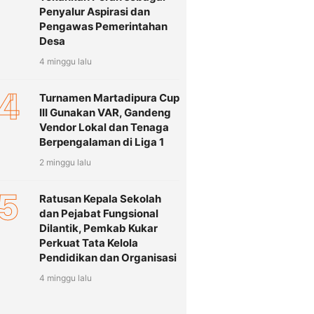
Penyalur Aspirasi dan
Pengawas Pemerintahan
Desa
4 minggu lalu
4
Turnamen Martadipura Cup
III Gunakan VAR, Gandeng
Vendor Lokal dan Tenaga
Berpengalaman di Liga 1
2 minggu lalu
5
Ratusan Kepala Sekolah
dan Pejabat Fungsional
Dilantik, Pemkab Kukar
Perkuat Tata Kelola
Pendidikan dan Organisasi
4 minggu lalu