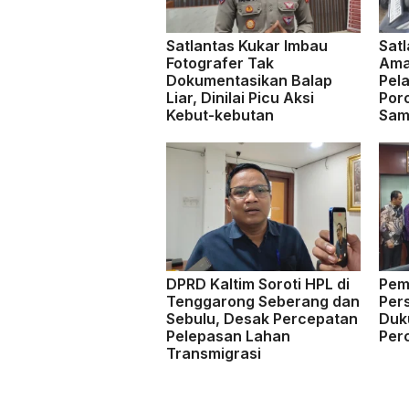
Satlantas Kukar Imbau
Satl
Fotografer Tak
Ama
Dokumentasikan Balap
Pela
Liar, Dinilai Picu Aksi
Por
Kebut-kebutan
Sam
DPRD Kaltim Soroti HPL di
Pem
Tenggarong Seberang dan
Per
Sebulu, Desak Percepatan
Duk
Pelepasan Lahan
Per
Transmigrasi