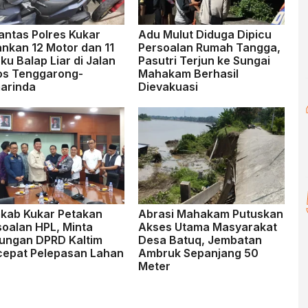
antas Polres Kukar
Adu Mulut Diduga Dipicu
nkan 12 Motor dan 11
Persoalan Rumah Tangga,
ku Balap Liar di Jalan
Pasutri Terjun ke Sungai
os Tenggarong-
Mahakam Berhasil
arinda
Dievakuasi
kab Kukar Petakan
Abrasi Mahakam Putuskan
soalan HPL, Minta
Akses Utama Masyarakat
ungan DPRD Kaltim
Desa Batuq, Jembatan
cepat Pelepasan Lahan
Ambruk Sepanjang 50
Meter