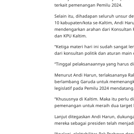
terkait pemenangan Pemilu 2024.
Selain itu, dihadapan seluruh unsur d
10 kabupaten/kota se-Kaltim, Andi Har
mendengarkan arahan dari Konsultan P
dan KPU Kaltim.
“Ketiga materi hari ini sudah sangat l
dari konsultan politik dan aturan main
“Tinggal pelaksanaannya yang harus d
Menurut Andi Harun, terlaksananya Rake
berlambang Garuda untuk memenangka
legislatif pada Pemilu 2024 mendatang
“Khususnya di Kaltim. Maka itu perlu d
pemenangan untuk meraih dua target be
Lanjut ditegaskan Andi Harun, dukung
mereka sebagai presiden telah menjadi
“Apalagi, elektabilitas Pak Prabowo d