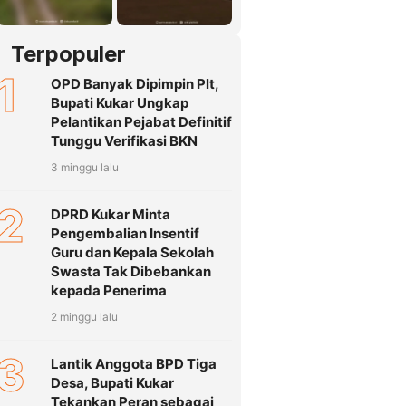
Terpopuler
1
OPD Banyak Dipimpin Plt,
Bupati Kukar Ungkap
Pelantikan Pejabat Definitif
Tunggu Verifikasi BKN
3 minggu lalu
2
DPRD Kukar Minta
Pengembalian Insentif
Guru dan Kepala Sekolah
Swasta Tak Dibebankan
kepada Penerima
2 minggu lalu
3
Lantik Anggota BPD Tiga
Desa, Bupati Kukar
Tekankan Peran sebagai