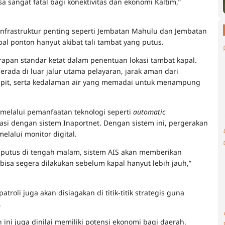
sangat fatal bagi konektivitas dan ekonomi Kaltim,”
infrastruktur penting seperti Jembatan Mahulu dan Jembatan
al ponton hanyut akibat tali tambat yang putus.
apan standar ketat dalam penentuan lokasi tambat kapal.
berada di luar jalur utama pelayaran, jarak aman dari
mpit, serta kedalaman air yang memadai untuk menampung
 melalui pemanfaatan teknologi seperti
automatic
rasi dengan sistem Inaportnet. Dengan sistem ini, pergerakan
elalui monitor digital.
tali putus di tengah malam, sistem AIS akan memberikan
isa segera dilakukan sebelum kapal hanyut lebih jauh,”
oli juga akan disiagakan di titik-titik strategis guna
.
 ini juga dinilai memiliki potensi ekonomi bagi daerah.