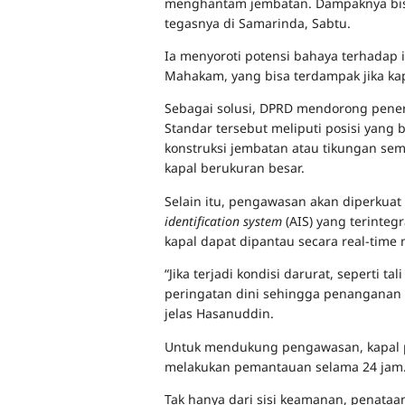
menghantam jembatan. Dampaknya bisa 
tegasnya di Samarinda, Sabtu.
Ia menyoroti potensi bahaya terhadap 
Mahakam, yang bisa terdampak jika kap
Sebagai solusi, DPRD mendorong pener
Standar tersebut meliputi posisi yang 
konstruksi jembatan atau tikungan se
kapal berukuran besar.
Selain itu, pengawasan akan diperkuat
identification system
(AIS) yang terinteg
kapal dapat dipantau secara real-time m
“Jika terjadi kondisi darurat, seperti 
peringatan dini sehingga penanganan b
jelas Hasanuddin.
Untuk mendukung pengawasan, kapal patr
melakukan pemantauan selama 24 jam
Tak hanya dari sisi keamanan, penataan