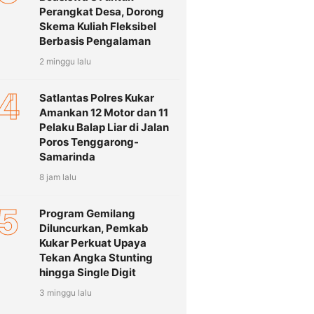
Perangkat Desa, Dorong
Skema Kuliah Fleksibel
Berbasis Pengalaman
2 minggu lalu
4
Satlantas Polres Kukar
Amankan 12 Motor dan 11
Pelaku Balap Liar di Jalan
Poros Tenggarong-
Samarinda
8 jam lalu
5
Program Gemilang
Diluncurkan, Pemkab
Kukar Perkuat Upaya
Tekan Angka Stunting
hingga Single Digit
3 minggu lalu