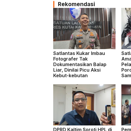
Rekomendasi
Satlantas Kukar Imbau
Satl
Fotografer Tak
Ama
Dokumentasikan Balap
Pela
Liar, Dinilai Picu Aksi
Por
Kebut-kebutan
Sam
DPRD Kaltim Soroti HPL di
Pem