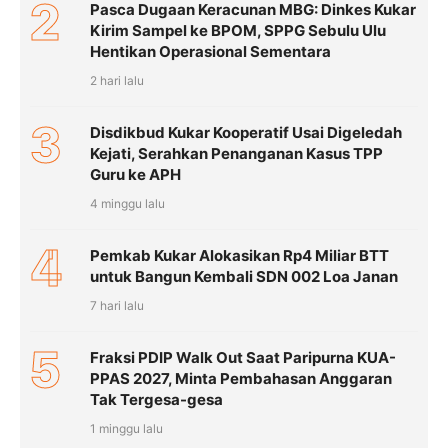
2
Pasca Dugaan Keracunan MBG: Dinkes Kukar
Kirim Sampel ke BPOM, SPPG Sebulu Ulu
Hentikan Operasional Sementara
2 hari lalu
3
Disdikbud Kukar Kooperatif Usai Digeledah
Kejati, Serahkan Penanganan Kasus TPP
Guru ke APH
4 minggu lalu
4
Pemkab Kukar Alokasikan Rp4 Miliar BTT
untuk Bangun Kembali SDN 002 Loa Janan
7 hari lalu
5
Fraksi PDIP Walk Out Saat Paripurna KUA-
PPAS 2027, Minta Pembahasan Anggaran
Tak Tergesa-gesa
1 minggu lalu