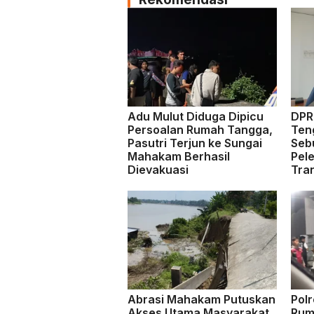
Adu Mulut Diduga Dipicu
DPRD
Persoalan Rumah Tangga,
Ten
Pasutri Terjun ke Sungai
Seb
Mahakam Berhasil
Pel
Dievakuasi
Tra
Abrasi Mahakam Putuskan
Pol
Akses Utama Masyarakat
Rum