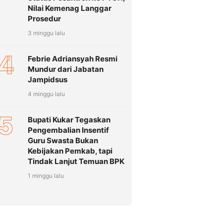
Nilai Kemenag Langgar
Prosedur
3 minggu lalu
4
Febrie Adriansyah Resmi
Mundur dari Jabatan
Jampidsus
4 minggu lalu
5
Bupati Kukar Tegaskan
Pengembalian Insentif
Guru Swasta Bukan
Kebijakan Pemkab, tapi
Tindak Lanjut Temuan BPK
1 minggu lalu