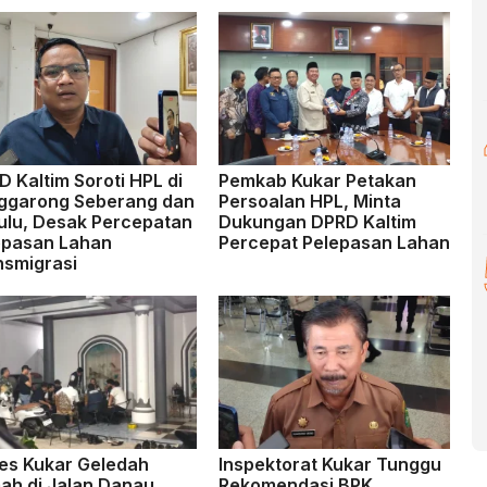
 Kaltim Soroti HPL di
Pemkab Kukar Petakan
ggarong Seberang dan
Persoalan HPL, Minta
ulu, Desak Percepatan
Dukungan DPRD Kaltim
epasan Lahan
Percepat Pelepasan Lahan
nsmigrasi
res Kukar Geledah
Inspektorat Kukar Tunggu
ah di Jalan Danau
Rekomendasi BPK,