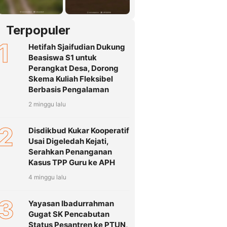
Terpopuler
1
Hetifah Sjaifudian Dukung
Beasiswa S1 untuk
Perangkat Desa, Dorong
Skema Kuliah Fleksibel
Berbasis Pengalaman
2 minggu lalu
2
Disdikbud Kukar Kooperatif
Usai Digeledah Kejati,
Serahkan Penanganan
Kasus TPP Guru ke APH
4 minggu lalu
3
Yayasan Ibadurrahman
Gugat SK Pencabutan
Status Pesantren ke PTUN,