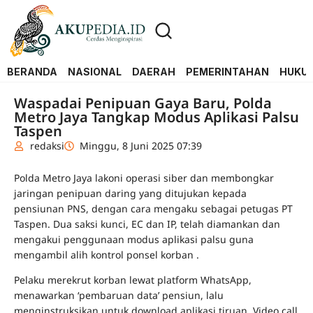
BERANDA
NASIONAL
DAERAH
PEMERINTAHAN
HUKUM
Waspadai Penipuan Gaya Baru, Polda
Metro Jaya Tangkap Modus Aplikasi Palsu
Taspen
redaksi
Minggu, 8 Juni 2025 07:39
Polda Metro Jaya lakoni operasi siber dan membongkar
jaringan penipuan daring yang ditujukan kepada
pensiunan PNS, dengan cara mengaku sebagai petugas PT
Taspen. Dua saksi kunci, EC dan IP, telah diamankan dan
mengakui penggunaan modus aplikasi palsu guna
mengambil alih kontrol ponsel korban .
Pelaku merekrut korban lewat platform WhatsApp,
menawarkan ‘pembaruan data’ pensiun, lalu
menginstruksikan untuk download aplikasi tiruan. Video call