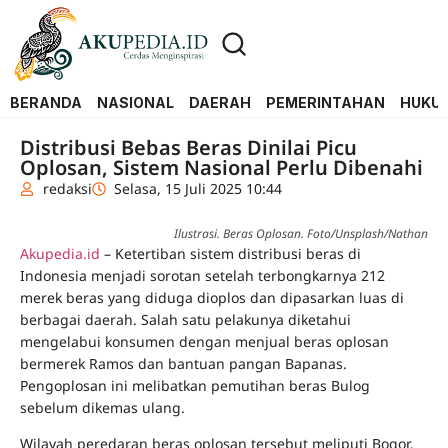
BERANDA
NASIONAL
DAERAH
PEMERINTAHAN
HUKUM
Distribusi Bebas Beras Dinilai Picu
Oplosan, Sistem Nasional Perlu Dibenahi
redaksi
Selasa, 15 Juli 2025 10:44
Ilustrasi. Beras Oplosan. Foto/Unsplash/Nathan
Akupedia.id
– Ketertiban sistem distribusi beras di
Indonesia menjadi sorotan setelah terbongkarnya 212
merek beras yang diduga dioplos dan dipasarkan luas di
berbagai daerah. Salah satu pelakunya diketahui
mengelabui konsumen dengan menjual beras oplosan
bermerek Ramos dan bantuan pangan Bapanas.
Pengoplosan ini melibatkan pemutihan beras Bulog
sebelum dikemas ulang.
Wilayah peredaran beras oplosan tersebut meliputi Bogor,