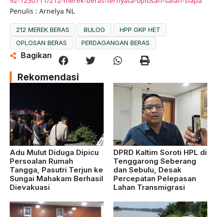
92-1250711/212-merek-beras-ternyata-oplosan-salah-siapa
Penulis : Arnelya NL
212 MEREK BERAS
BULOG
HPP GKP HET
OPLOSAN BERAS
PERDAGANGAN BERAS
Bagikan
Rekomendasi
Adu Mulut Diduga Dipicu
DPRD Kaltim Soroti HPL di
Persoalan Rumah
Tenggarong Seberang
Tangga, Pasutri Terjun ke
dan Sebulu, Desak
Sungai Mahakam Berhasil
Percepatan Pelepasan
Dievakuasi
Lahan Transmigrasi