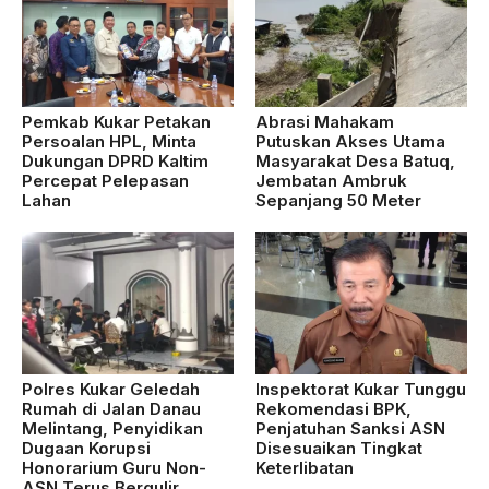
Pemkab Kukar Petakan
Abrasi Mahakam
Persoalan HPL, Minta
Putuskan Akses Utama
Dukungan DPRD Kaltim
Masyarakat Desa Batuq,
Percepat Pelepasan
Jembatan Ambruk
Lahan
Sepanjang 50 Meter
Polres Kukar Geledah
Inspektorat Kukar Tunggu
Rumah di Jalan Danau
Rekomendasi BPK,
Melintang, Penyidikan
Penjatuhan Sanksi ASN
Dugaan Korupsi
Disesuaikan Tingkat
Honorarium Guru Non-
Keterlibatan
ASN Terus Bergulir