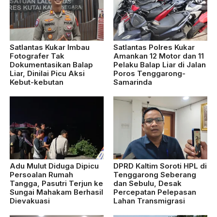
Satlantas Kukar Imbau
Satlantas Polres Kukar
Fotografer Tak
Amankan 12 Motor dan 11
Dokumentasikan Balap
Pelaku Balap Liar di Jalan
Liar, Dinilai Picu Aksi
Poros Tenggarong-
Kebut-kebutan
Samarinda
Adu Mulut Diduga Dipicu
DPRD Kaltim Soroti HPL di
Persoalan Rumah
Tenggarong Seberang
Tangga, Pasutri Terjun ke
dan Sebulu, Desak
Sungai Mahakam Berhasil
Percepatan Pelepasan
Dievakuasi
Lahan Transmigrasi