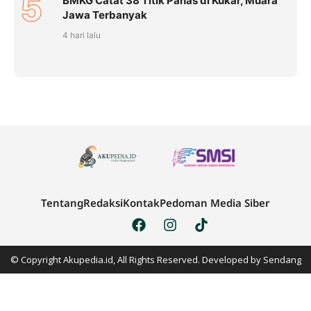
5
BMKG Catat 38 Titik Panas di Kukar, Muara
Jawa Terbanyak
4 hari lalu
Tentang
Redaksi
Kontak
Pedoman Media Siber
© Copyright Akupedia.id, All Rights Reserved. Developed by
Sendang