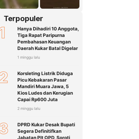
Terpopuler
1
Hanya Dihadiri 10 Anggota,
Tiga Rapat Paripurna
Pembahasan Keuangan
Daerah Kukar Batal Digelar
1 minggu lalu
2
Korsleting Listrik Diduga
Picu Kebakaran Pasar
Mandiri Muara Jawa, 5
Kios Ludes dan Kerugian
Capai Rp600 Juta
2 minggu lalu
3
DPRD Kukar Desak Bupati
Segera Definitifkan
Jabatan Plt OPD, Soroti