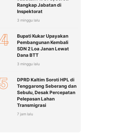
Rangkap Jabatan di
Inspektorat
3 minggu lalu
4
Bupati Kukar Upayakan
Pembangunan Kembali
SDN 2 Loa Janan Lewat
Dana BTT
3 minggu lalu
5
DPRD Kaltim Soroti HPL di
Tenggarong Seberang dan
Sebulu, Desak Percepatan
Pelepasan Lahan
Transmigrasi
7 jam lalu