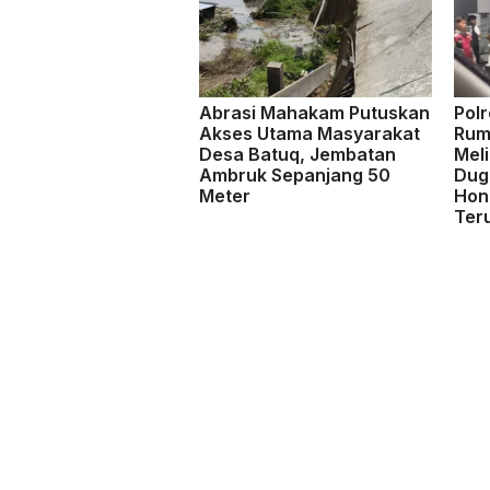
Abrasi Mahakam Putuskan
Pol
Akses Utama Masyarakat
Rum
Desa Batuq, Jembatan
Mel
Ambruk Sepanjang 50
Dug
Meter
Hon
Teru