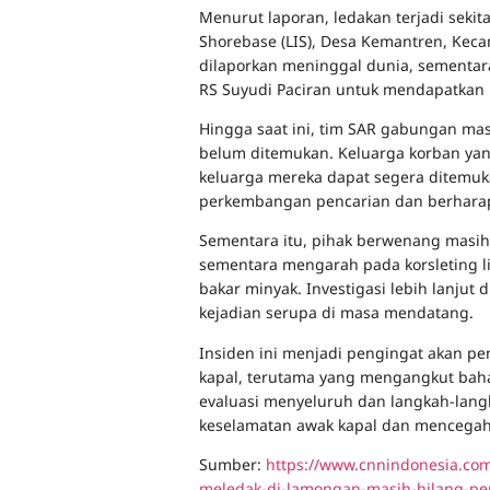
Menurut laporan, ledakan terjadi seki
Shorebase (LIS), Desa Kemantren, Keca
dilaporkan meninggal dunia, sementara
RS Suyudi Paciran untuk mendapatkan
Hingga saat ini, tim SAR gabungan ma
belum ditemukan. Keluarga korban yan
keluarga mereka dapat segera ditemuk
perkembangan pencarian dan berharap 
Sementara itu, pihak berwenang masih
sementara mengarah pada korsleting l
bakar minyak. Investigasi lebih lanju
kejadian serupa di masa mendatang.
Insiden ini menjadi pengingat akan pe
kapal, terutama yang mengangkut baha
evaluasi menyeluruh dan langkah-lang
keselamatan awak kapal dan mencegah 
Sumber:
https://www.cnnindonesia.co
meledak-di-lamongan-masih-hilang-pen