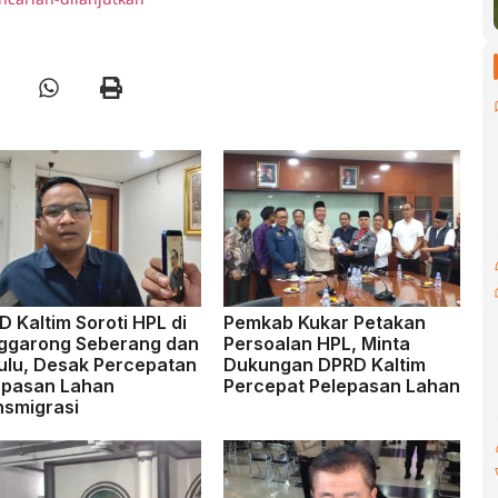
 Kaltim Soroti HPL di
Pemkab Kukar Petakan
ggarong Seberang dan
Persoalan HPL, Minta
ulu, Desak Percepatan
Dukungan DPRD Kaltim
epasan Lahan
Percepat Pelepasan Lahan
nsmigrasi