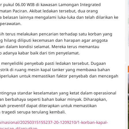
tar pukul 06.00 WIB di kawasan Lamongan Integrated
matan Paciran. Akibat ledakan tersebut, dua orang
 belasan lainnya mengalami luka-luka dan telah dilarikan ke
 perawatan.
sih terus melakukan pencarian terhadap satu korban yang
g hilang diliputi kecemasan dan harapan agar anggota
an dalam kondisi selamat. Mereka terus memantau
adanya kabar baik dari tim penyelamat.
 menyelidiki penyebab pasti ledakan tersebut. Dugaan
istrik di ruang mesin kapal tanker yang membawa bahan
t diperlukan untuk memastikan faktor penyebab dan mencegah
ntingnya standar keselamatan yang ketat dalam operasional
n berbahaya seperti bahan bakar minyak. Diharapkan,
kah preventif dapat diterapkan untuk memastikan
tragedi serupa terulang kembali.
m/nasional/20250315155237-20-1209210/1-korban-kapal-
carian-dilanjutkan