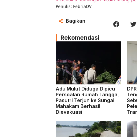
Penulis: FebriaDV
Bagikan
Rekomendasi
Adu Mulut Diduga Dipicu
DPRD
Persoalan Rumah Tangga,
Ten
Pasutri Terjun ke Sungai
Seb
Mahakam Berhasil
Pel
Dievakuasi
Tra