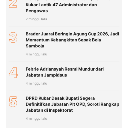
2
Kukar Lantik 47 Administrator dan
Pengawas
2 minggu lalu
3
Brader Juarai Beringin Agung Cup 2026, Jadi
Momentum Kebangkitan Sepak Bola
Samboja
4 minggu lalu
4
Febrie Adriansyah Resmi Mundur dari
Jabatan Jampidsus
4 minggu lalu
5
DPRD Kukar Desak Bupati Segera
Definitifkan Jabatan Plt OPD, Soroti Rangkap
Jabatan di Inspektorat
4 minggu lalu