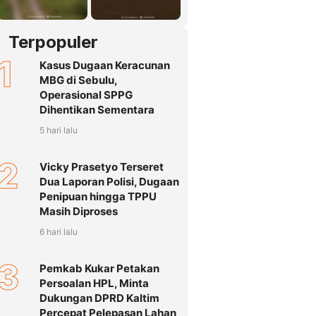
Terpopuler
1
Kasus Dugaan Keracunan
MBG di Sebulu,
Operasional SPPG
Dihentikan Sementara
5 hari lalu
2
Vicky Prasetyo Terseret
Dua Laporan Polisi, Dugaan
Penipuan hingga TPPU
Masih Diproses
6 hari lalu
3
Pemkab Kukar Petakan
Persoalan HPL, Minta
Dukungan DPRD Kaltim
Percepat Pelepasan Lahan