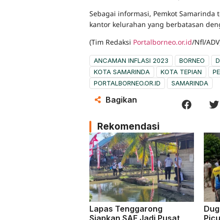
Sebagai informasi, Pemkot Samarinda t
kantor kelurahan yang berbatasan den
(Tim Redaksi
Portalborneo.or.id
/Nfl/ADV
ANCAMAN INFLASI 2023
BORNEO
D
KOTA SAMARINDA
KOTA TEPIAN
P
PORTALBORNEO.OR.ID
SAMARINDA
Bagikan
Rekomendasi
Lapas Tenggarong
Dug
Siapkan SAE Jadi Pusat
Pic