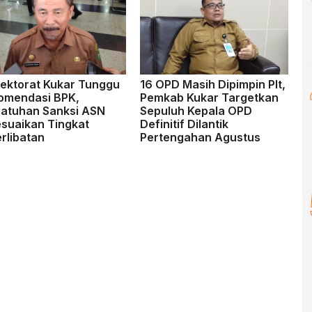
pektorat Kukar Tunggu
16 OPD Masih Dipimpin Plt,
omendasi BPK,
Pemkab Kukar Targetkan
jatuhan Sanksi ASN
Sepuluh Kepala OPD
esuaikan Tingkat
Definitif Dilantik
rlibatan
Pertengahan Agustus