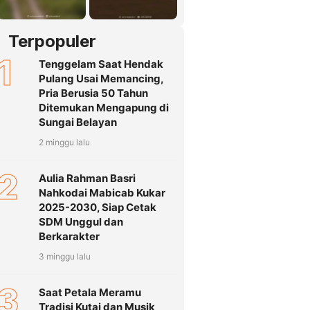
Terpopuler
1
Tenggelam Saat Hendak
Pulang Usai Memancing,
Pria Berusia 50 Tahun
Ditemukan Mengapung di
Sungai Belayan
2 minggu lalu
2
Aulia Rahman Basri
Nahkodai Mabicab Kukar
2025-2030, Siap Cetak
SDM Unggul dan
Berkarakter
3 minggu lalu
3
Saat Petala Meramu
Tradisi Kutai dan Musik