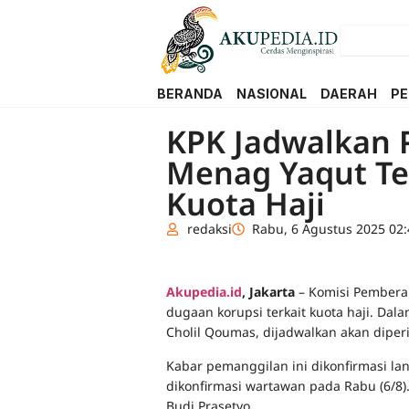
BERANDA
NASIONAL
DAERAH
PE
KPK Jadwalkan
Menag Yaqut Te
Kuota Haji
redaksi
Rabu, 6 Agustus 2025 02:
Akupedia.id
,
Jakarta
– Komisi Pemberan
dugaan korupsi terkait kuota haji. Da
Cholil Qoumas, dijadwalkan akan diperi
Kabar pemanggilan ini dikonfirmasi lan
dikonfirmasi wartawan pada Rabu (6/8)
Budi Prasetyo.