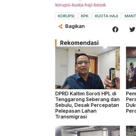
korupsi-kuota-haji-besok
KORUPSI
KPK
KUOTA HAJI
MANT
Bagikan
Rekomendasi
DPRD Kaltim Soroti HPL di
Pem
Tenggarong Seberang dan
Per
Sebulu, Desak Percepatan
Duk
Pelepasan Lahan
Per
Transmigrasi