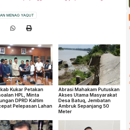
AN MENAG YAQUT
kab Kukar Petakan
Abrasi Mahakam Putuskan
soalan HPL, Minta
Akses Utama Masyarakat
ungan DPRD Kaltim
Desa Batuq, Jembatan
cepat Pelepasan Lahan
Ambruk Sepanjang 50
Meter