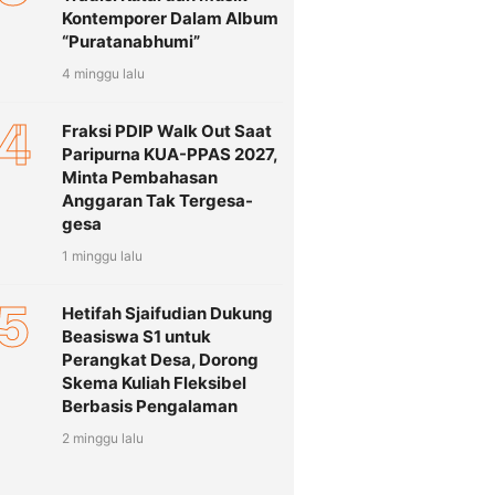
Kontemporer Dalam Album
“Puratanabhumi”
4 minggu lalu
4
Fraksi PDIP Walk Out Saat
Paripurna KUA-PPAS 2027,
Minta Pembahasan
Anggaran Tak Tergesa-
gesa
1 minggu lalu
5
Hetifah Sjaifudian Dukung
Beasiswa S1 untuk
Perangkat Desa, Dorong
Skema Kuliah Fleksibel
Berbasis Pengalaman
2 minggu lalu