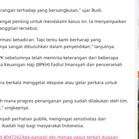
erangan terhadap yang bersangkutan,” ujar Budi.
sangat penting untuk mendalami kasus ini. Ia menyampaikan
nggilan tersebut.
rmasi kehadiran. Tapi tentu kami berharap yang
ya sangat dibutuhkan dalam penyelidikan,” lanjutnya.
PK sebelumnya telah meminta keterangan dari beberapa
la Keuangan Haji (BPKH) Fadlul Imansyah dan penceramah
ra berkala menggelar ekspose atau gelar perkara untuk
auh mana progres penanganan yang sudah dilakukan oleh tim.
i,” ungkapnya.
njadi perhatian publik, mengingat sensitivitas dan
badah haji bagi masyarakat Indonesia.
a/d-8047242/kpk-panggil-eks-menag-yaqut-terkait-dugaan-